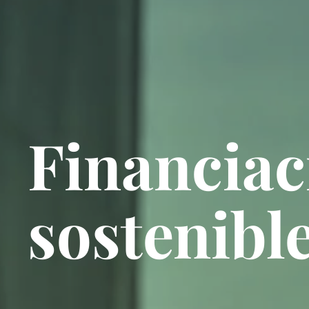
Financiac
sostenibl