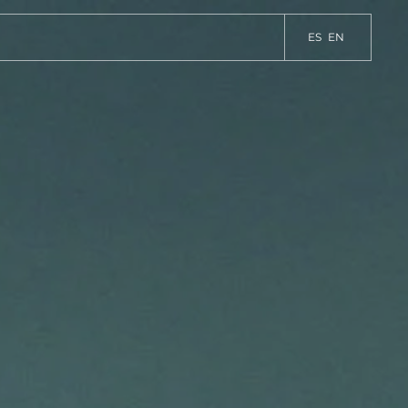
ES
EN